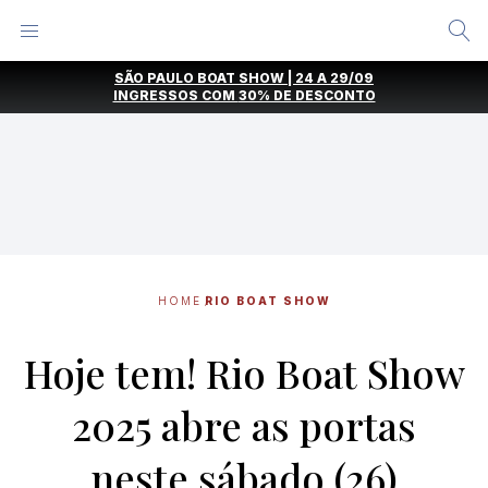
Alternar
Menu
Ir
SÃO PAULO BOAT SHOW | 24 A 29/09
direto
INGRESSOS COM
30% DE DESCONTO
para
o
conteúdo
HOME
RIO BOAT SHOW
Hoje tem! Rio Boat Show
2025 abre as portas
neste sábado (26)