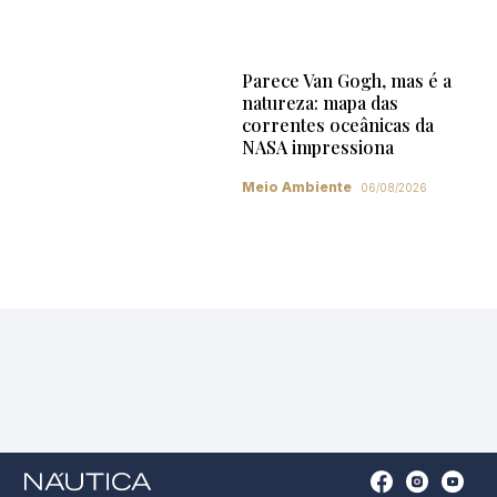
Parece Van Gogh, mas é a
natureza: mapa das
correntes oceânicas da
NASA impressiona
Meio Ambiente
06/08/2026
Open
Open
Open