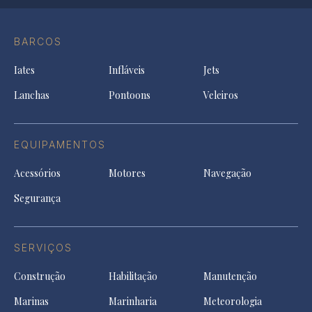
Op
Conta
Instagram
YouTu
Ti
do
in
in
in
Facebook
a
a
a
BARCOS
in
new
new
ne
a
tab
tab
tab
Iates
Infláveis
Jets
new
tab
Lanchas
Pontoons
Veleiros
EQUIPAMENTOS
Acessórios
Motores
Navegação
Segurança
SERVIÇOS
Construção
Habilitação
Manutenção
Marinas
Marinharia
Meteorologia