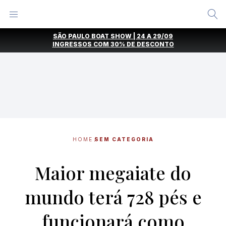
Alternar
Menu
Ir
SÃO PAULO BOAT SHOW | 24 A 29/09
direto
INGRESSOS COM
30% DE DESCONTO
para
o
conteúdo
HOME
SEM CATEGORIA
Maior megaiate do
mundo terá 728 pés e
funcionará como