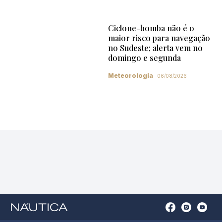
Ciclone-bomba não é o
maior risco para navegação
no Sudeste; alerta vem no
domingo e segunda
Meteorologia
06/08/2026
Open
Open
Open
Op
Conta
Instagram
YouTu