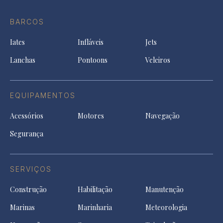
Ti
do
in
in
in
Facebook
a
a
a
BARCOS
in
new
new
ne
a
tab
tab
tab
Iates
Infláveis
Jets
new
tab
Lanchas
Pontoons
Veleiros
EQUIPAMENTOS
Acessórios
Motores
Navegação
Segurança
SERVIÇOS
Construção
Habilitação
Manutenção
Marinas
Marinharia
Meteorologia