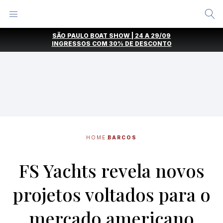
Alternar
Menu
Ir
SÃO PAULO BOAT SHOW | 24 A 29/09
direto
INGRESSOS COM
30% DE DESCONTO
para
o
conteúdo
HOME
BARCOS
FS Yachts revela novos
projetos voltados para o
mercado americano