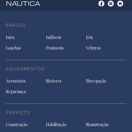
Open
Open
Open
Op
Conta
Instagram
YouTu
Ti
do
in
in
in
Facebook
a
a
a
BARCOS
in
new
new
ne
a
tab
tab
tab
Iates
Infláveis
Jets
new
tab
Lanchas
Pontoons
Veleiros
EQUIPAMENTOS
Acessórios
Motores
Navegação
Segurança
SERVIÇOS
Construção
Habilitação
Manutenção