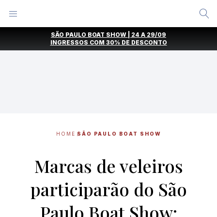
Alternar
Menu
Ir
SÃO PAULO BOAT SHOW | 24 A 29/09
direto
INGRESSOS COM
30% DE DESCONTO
para
o
conteúdo
HOME
SÃO PAULO BOAT SHOW
Marcas de veleiros
participarão do São
Paulo Boat Show;