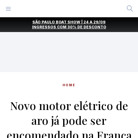
Alternar
Menu
Ir
SÃO PAULO BOAT SHOW | 24 A 29/09
direto
INGRESSOS COM
30% DE DESCONTO
para
o
conteúdo
HOME
Novo motor elétrico de
aro já pode ser
encomendado na França