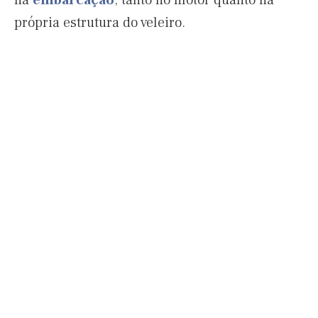
na
embarcação
, tanto no motor quanto na
própria estrutura do veleiro.