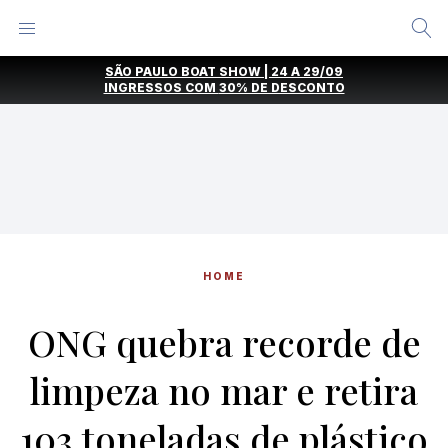
Alternar
Menu
Ir
SÃO PAULO BOAT SHOW | 24 A 29/09
direto
INGRESSOS COM
30% DE DESCONTO
para
o
conteúdo
HOME
ONG quebra recorde de
limpeza no mar e retira
103 toneladas de plástico