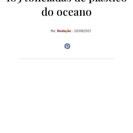
do oceano
Por:
Redação
-
20/08/2021