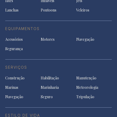
Iates
Infláveis
Jets
new
tab
Lanchas
Pontoons
Veleiros
EQUIPAMENTOS
Acessórios
Motores
Navegação
Segurança
SERVIÇOS
Construção
Habilitação
Manutenção
Marinas
Marinharia
Meteorologia
Navegação
Seguro
Tripulação
ESTILO DE VIDA