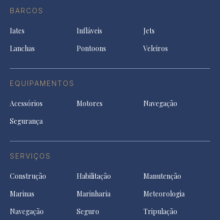
in
Facebook
a
a
a
BARCOS
in
new
new
ne
a
tab
tab
tab
Iates
Infláveis
Jets
new
tab
Lanchas
Pontoons
Veleiros
EQUIPAMENTOS
Acessórios
Motores
Navegação
Segurança
SERVIÇOS
Construção
Habilitação
Manutenção
Marinas
Marinharia
Meteorologia
Navegação
Seguro
Tripulação