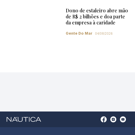
Dono de estaleiro abre mão
de R$ 2 bilhões e doa parte
da empresa à caridade
Gente Do Mar
04/08/2026
Open
Open
Open
Op
Conta
Instagram
YouTu
Ti
do
in
in