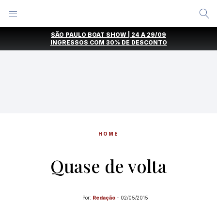
Alternar
Menu
Ir
SÃO PAULO BOAT SHOW | 24 A 29/09
direto
INGRESSOS COM
30% DE DESCONTO
para
o
conteúdo
HOME
Quase de volta
Por:
Redação
-
02/05/2015