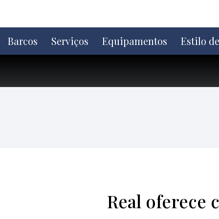
Ir
direto
para
o
Barcos
Serviços
Equipamentos
Estilo d
conteúdo
Real oferece 