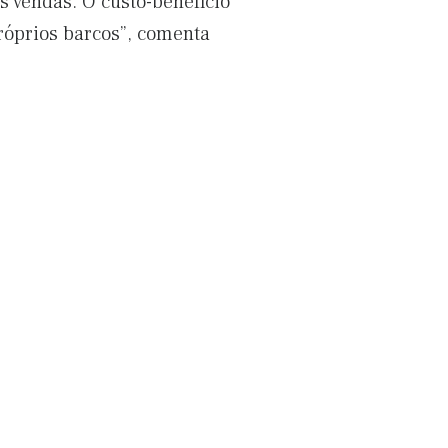
s vendas. O custo-benefício
róprios barcos”, comenta