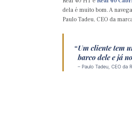
Real 40 HT e
Real 40 Cabr
dela é muito bom. A navega
Paulo Tadeu, CEO da marca
Um cliente tem 
barco dele e já 
– Paulo Tadeu, CEO da R