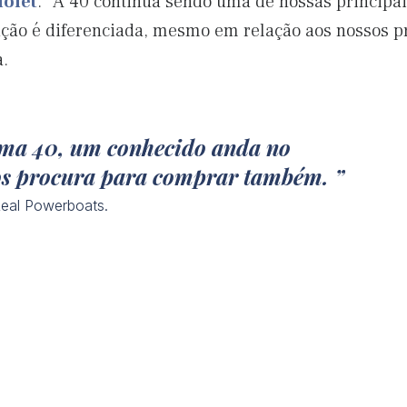
iolet
. “A 40 continua sendo uma de nossas principai
ção é diferenciada, mesmo em relação aos nossos p
.
uma 40, um conhecido anda no
nos procura para comprar também.
eal Powerboats.