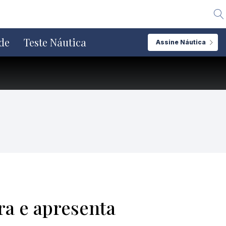
Alte
de
Teste Náutica
Assine Náutica
ra e apresenta