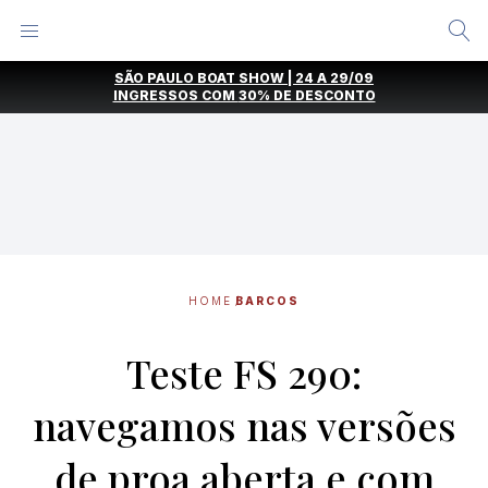
Alternar
Menu
Ir
SÃO PAULO BOAT SHOW | 24 A 29/09
direto
INGRESSOS COM
30% DE DESCONTO
para
o
conteúdo
HOME
BARCOS
Teste FS 290:
navegamos nas versões
de proa aberta e com