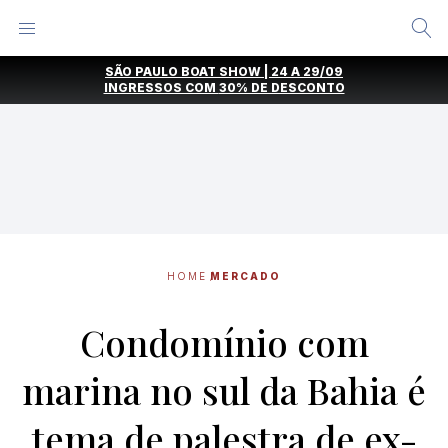
Alternar
Menu
Ir
SÃO PAULO BOAT SHOW | 24 A 29/09
direto
INGRESSOS COM
30% DE DESCONTO
para
o
conteúdo
HOME
MERCADO
Condomínio com
marina no sul da Bahia é
tema de palestra de ex-