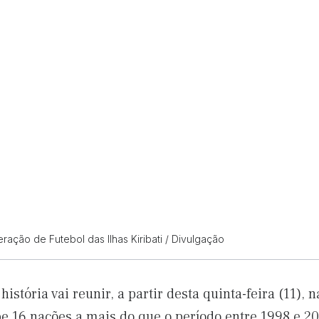
ração de Futebol das Ilhas Kiribati / Divulgação
stória vai reunir, a partir desta quinta-feira (11),
 16 nações a mais do que o período entre 1998 e 20