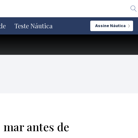
Alte
de
Teste Náutica
Assine Náutica
 mar antes de