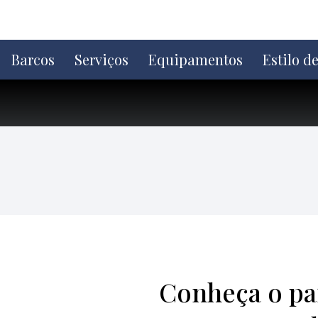
Ir
direto
para
o
Barcos
Serviços
Equipamentos
Estilo d
conteúdo
Conheça o pa