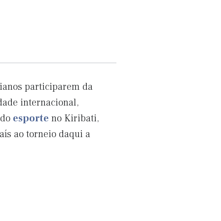
tianos participarem da
dade internacional,
 do
esporte
no Kiribati,
aís ao torneio daqui a