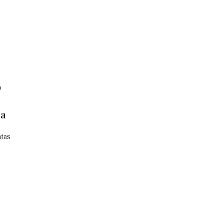
o
ca
tas