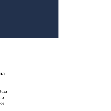
 na
utura
, a
por