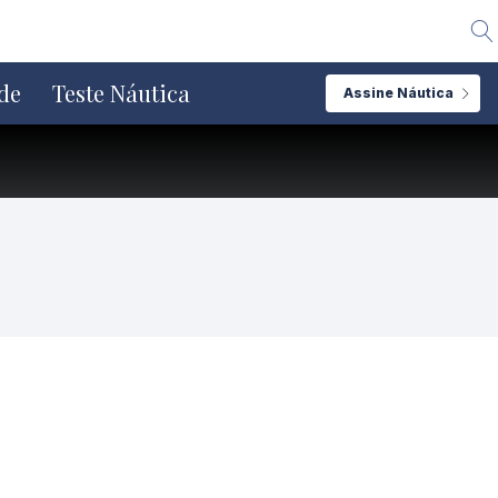
Alte
de
Teste Náutica
Assine Náutica