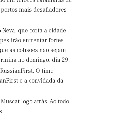
tado em velozes catamarãs de
 portos mais desafiadores
 Neva, que corta a cidade,
es irão enfrentar fortes
que as colisões não sejam
termina no domingo, dia 29.
RussianFirst. O time
anFirst é a convidada da
Muscat logo atrás. Ao todo,
s.