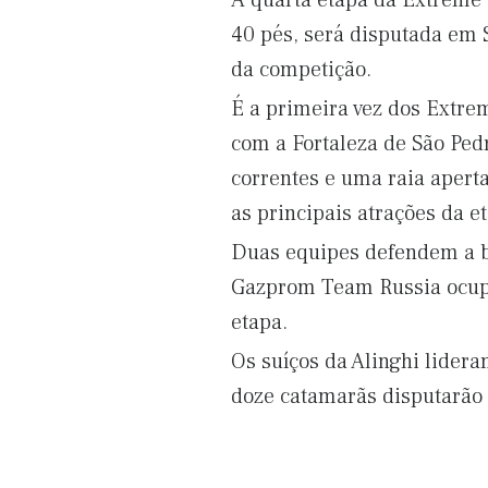
A quarta etapa da Extreme S
40 pés, será disputada em 
da competição.
É a primeira vez dos Extrem
com a Fortaleza de São Ped
correntes e uma raia apert
as principais atrações da e
Duas equipes defendem a b
Gazprom Team Russia ocupa 
etapa.
Os suíços da Alinghi lider
doze catamarãs disputarão 