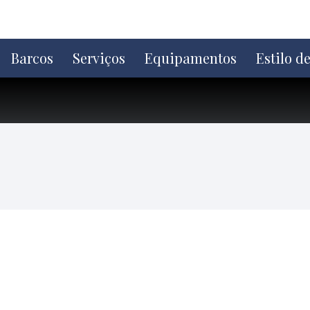
Ir
direto
para
o
Barcos
Serviços
Equipamentos
Estilo d
conteúdo