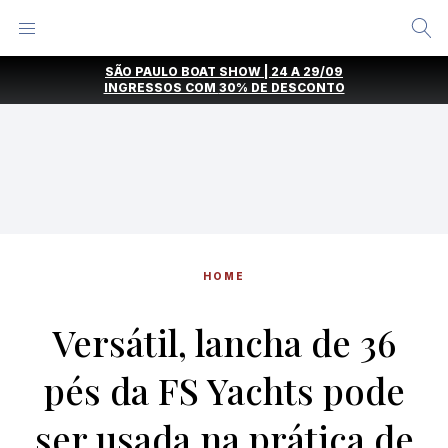
Alternar
Menu
Ir
SÃO PAULO BOAT SHOW | 24 A 29/09
direto
INGRESSOS COM
30% DE DESCONTO
para
o
conteúdo
HOME
Versátil, lancha de 36
pés da FS Yachts pode
ser usada na prática de