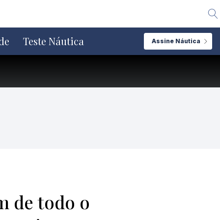
Alte
de
Teste Náutica
Assine Náutica
m de todo o