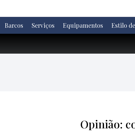
Ir
direto
para
o
Barcos
Serviços
Equipamentos
Estilo d
conteúdo
Opinião: c