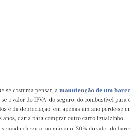
ue se costuma pensar, a
manutenção de um barc
se o valor do IPVA, do seguro, do combustível para 
tos e da depreciação, em apenas um ano perde-se e
s anos, daria para comprar outro carro igualzinho.
 somada chega a, no máximo, 30% do valor do barco