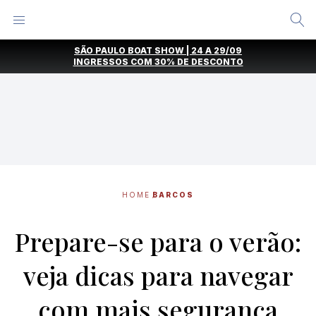
Alternar
Menu
Ir
SÃO PAULO BOAT SHOW | 24 A 29/09
direto
INGRESSOS COM
30% DE DESCONTO
para
o
conteúdo
HOME
BARCOS
Prepare-se para o verão:
veja dicas para navegar
com mais segurança