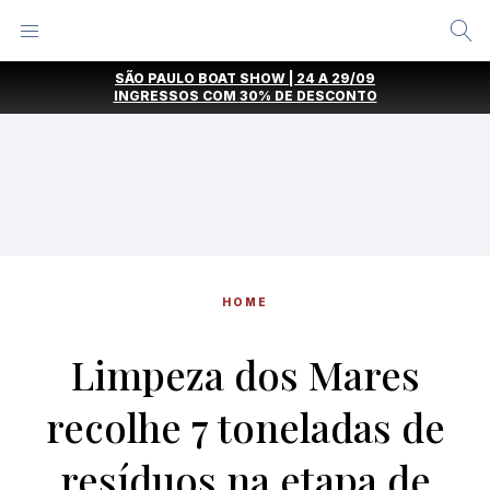
Alternar
Menu
Ir
SÃO PAULO BOAT SHOW | 24 A 29/09
direto
INGRESSOS COM
30% DE DESCONTO
para
o
conteúdo
HOME
Limpeza dos Mares
recolhe 7 toneladas de
resíduos na etapa de