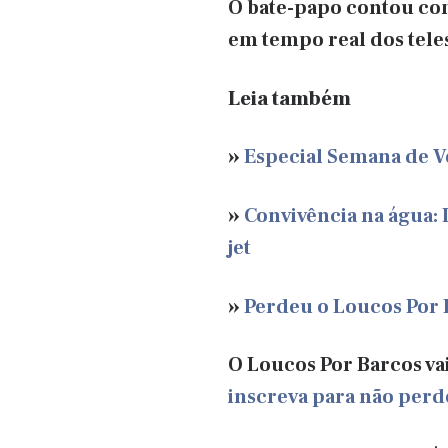
O bate-papo contou co
em tempo real dos tele
Leia também
»
Especial Semana de Ve
»
Convivência na água:
jet
»
Perdeu o Loucos Por B
O Loucos Por Barcos vai 
inscreva para não perd