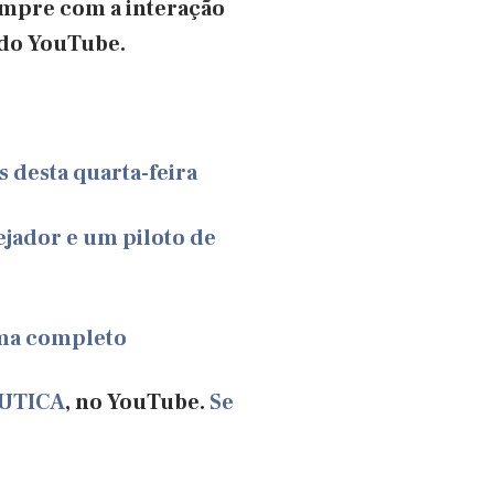
empre com a interação
 do YouTube.
s desta quarta-feira
ejador e um piloto de
ama completo
UTICA
, no YouTube.
Se