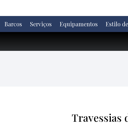
Ir
direto
para
o
Barcos
Serviços
Equipamentos
Estilo d
conteúdo
Travessias 