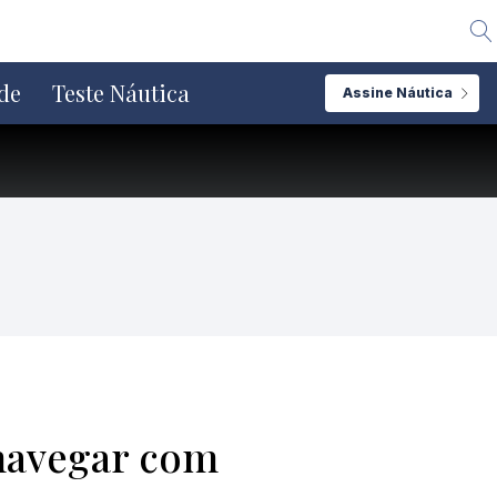
Alte
de
Teste Náutica
Assine Náutica
 navegar com