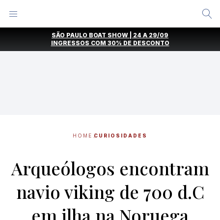
Alternar
Menu
Ir
SÃO PAULO BOAT SHOW | 24 A 29/09
direto
INGRESSOS COM
30% DE DESCONTO
para
o
conteúdo
HOME
CURIOSIDADES
Arqueólogos encontram
navio viking de 700 d.C
em ilha na Noruega