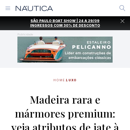
Alternar
Menu
Ir
SÃO PAULO BOAT SHOW | 24 A 29/09
direto
INGRESSOS COM
30% DE DESCONTO
para
o
Publicidade
conteúdo
HOME
LUXO
Madeira rara e
mármores premium:
veja atributos de iate à