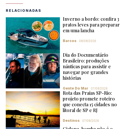
RELACIONADAS
Inverno a bordo: confira 3
pratos leves para preparar
em uma lancha
Barcos
08/08/2026
Dia do Documentário
Brasileiro: produções
náuticas para assistir e
navegar por grandes
histórias
Gente Do Mar
07/08/2026
Rota das Praias SP-Rio:
projeto promete roteiro
que conecta 15 cidades no
litoral de SP e RJ
Destinos
07/08/2026
Ciclone-bomba não é o