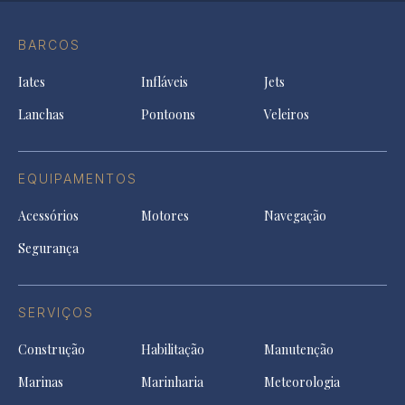
Conta
Instagram
YouTu
Ti
do
in
in
in
Facebook
a
a
a
BARCOS
in
new
new
ne
a
tab
tab
tab
Iates
Infláveis
Jets
new
tab
Lanchas
Pontoons
Veleiros
EQUIPAMENTOS
Acessórios
Motores
Navegação
Segurança
SERVIÇOS
Construção
Habilitação
Manutenção
Marinas
Marinharia
Meteorologia