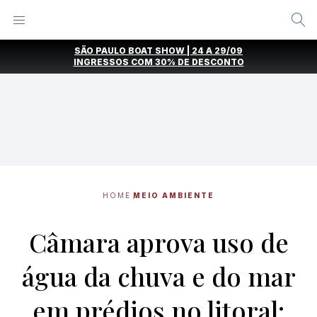
Alternar
Menu
Ir
SÃO PAULO BOAT SHOW | 24 A 29/09
direto
INGRESSOS COM
30% DE DESCONTO
para
o
conteúdo
HOME
MEIO AMBIENTE
Câmara aprova uso de
água da chuva e do mar
em prédios no litoral;