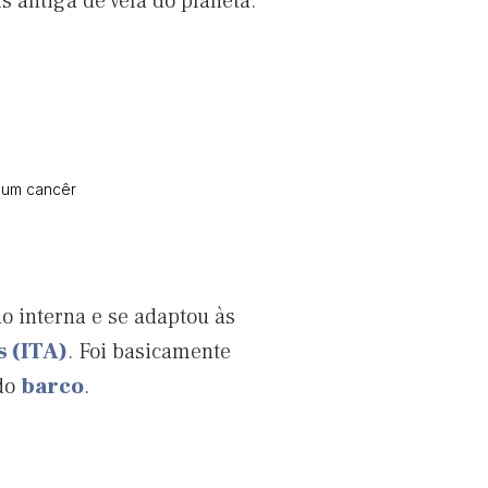
 antiga de vela do planeta.
a um cancêr
o interna e se adaptou às
s (ITA)
. Foi basicamente
 do
barco
.