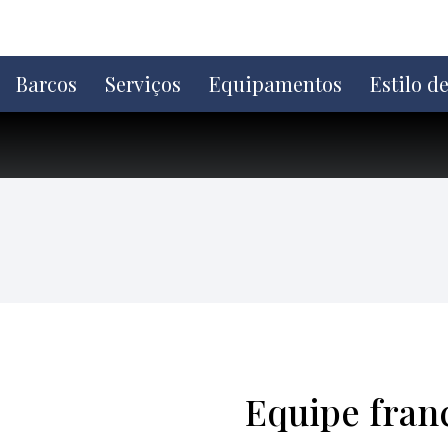
Ir
direto
para
o
Barcos
Serviços
Equipamentos
Estilo d
conteúdo
Equipe franc