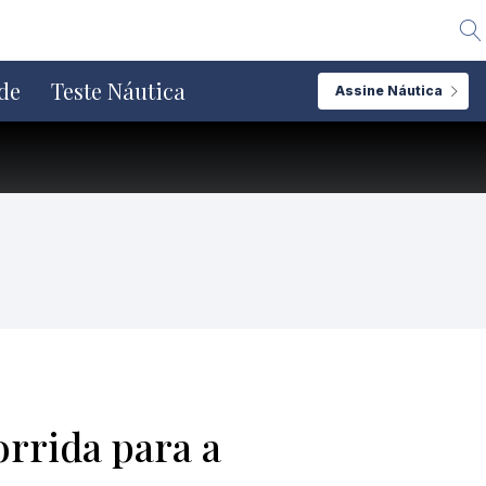
Alte
de
Teste Náutica
Assine Náutica
orrida para a