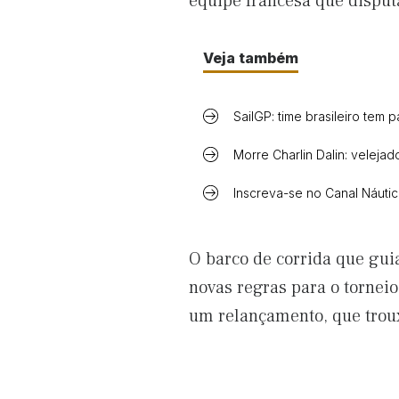
equipe francesa que disput
Veja também
SailGP: time brasileiro tem
Morre Charlin Dalin: velej
Inscreva-se no Canal Náuti
O barco de corrida que gui
novas regras para o tornei
um relançamento, que troux