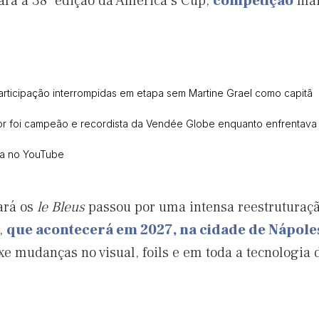
ará a 38ª edição da America’s Cup,
competição
mais
 participação interrompidas em etapa sem Martine Grael como capitã
ador foi campeão e recordista da Vendée Globe enquanto enfrentav
ca no YouTube
ará os
le Bleus
passou por uma intensa reestruturaçã
o,
que acontecerá em 2027, na cidade de Nápole
e mudanças no visual, foils e em toda a tecnologia