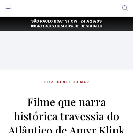
Alternar
Menu
Ir
SÃO PAULO BOAT SHOW | 24 A 29/09
direto
INGRESSOS COM
30% DE DESCONTO
para
o
conteúdo
HOME
GENTE DO MAR
Filme que narra
histórica travessia do
Atlântico de Amyr Klink