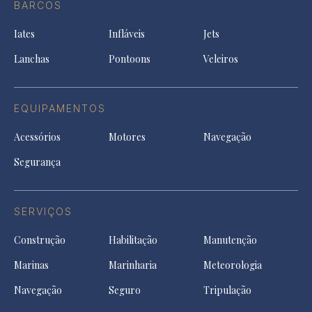
a
BARCOS
in
new
new
ne
a
tab
tab
tab
Iates
Infláveis
Jets
new
tab
Lanchas
Pontoons
Veleiros
EQUIPAMENTOS
Acessórios
Motores
Navegação
Segurança
SERVIÇOS
Construção
Habilitação
Manutenção
Marinas
Marinharia
Meteorologia
Navegação
Seguro
Tripulação