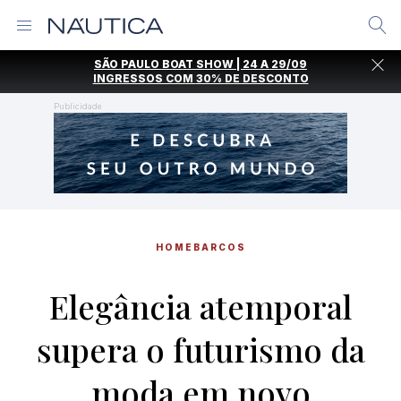
Alternar
Menu
Ir
SÃO PAULO BOAT SHOW | 24 A 29/09
direto
INGRESSOS COM
30% DE DESCONTO
para
o
Publicidade
conteúdo
HOME
BARCOS
Elegância atemporal
supera o futurismo da
moda em novo