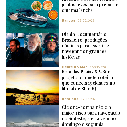
pratos leves para preparar
em uma lancha
Barcos
08/08/2026
Dia do Documentário
Brasileiro: produções
náuticas para assistir e
navegar por grandes
histórias
Gente Do Mar
07/08/2026
Rota das Praias SP-Rio:
projeto promete roteiro
que conecta 15 cidades no
litoral de SP e RJ
Destinos
07/08/2026
Ciclone-bomba não é o
maior risco para navegação
no Sudeste; alerta vem no
domingo e segunda