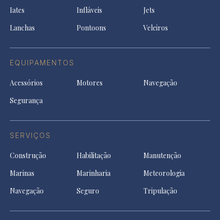
a
tab
tab
tab
Iates
Infláveis
Jets
new
tab
Lanchas
Pontoons
Veleiros
EQUIPAMENTOS
Acessórios
Motores
Navegação
Segurança
SERVIÇOS
Construção
Habilitação
Manutenção
Marinas
Marinharia
Meteorologia
Navegação
Seguro
Tripulação