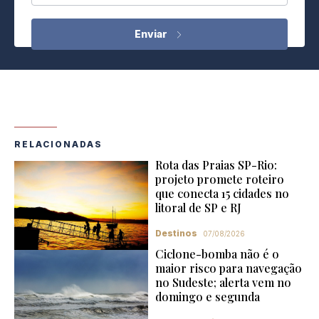
RELACIONADAS
Rota das Praias SP-Rio:
projeto promete roteiro
que conecta 15 cidades no
litoral de SP e RJ
Destinos
07/08/2026
Ciclone-bomba não é o
maior risco para navegação
no Sudeste; alerta vem no
domingo e segunda