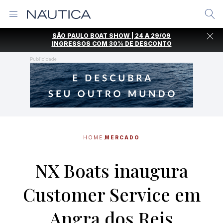
Alternar
Menu
Ir
SÃO PAULO BOAT SHOW | 24 A 29/09
direto
INGRESSOS COM
30% DE DESCONTO
para
o
Publicidade
conteúdo
HOME
MERCADO
NX Boats inaugura
Customer Service em
Angra dos Reis