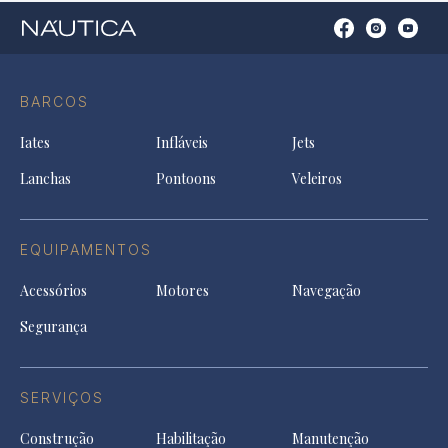
Open
Open
Open
Op
Conta
Instagram
YouTu
Ti
do
in
in
in
Facebook
a
a
a
BARCOS
in
new
new
ne
a
tab
tab
tab
Iates
Infláveis
Jets
new
tab
Lanchas
Pontoons
Veleiros
EQUIPAMENTOS
Acessórios
Motores
Navegação
Segurança
SERVIÇOS
Construção
Habilitação
Manutenção