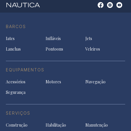
Open
Open
Open
Op
Conta
Instagram
YouTu
Ti
do
in
in
in
Facebook
a
a
a
BARCOS
in
new
new
ne
a
tab
tab
tab
Iates
Infláveis
Jets
new
tab
Lanchas
Pontoons
Veleiros
EQUIPAMENTOS
Acessórios
Motores
Navegação
Segurança
SERVIÇOS
Construção
Habilitação
Manutenção