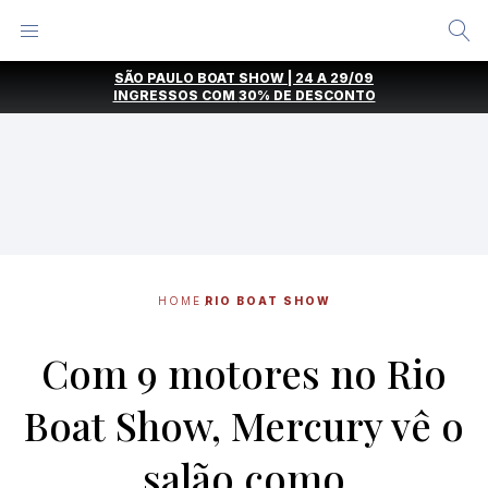
Alternar
Menu
Ir
SÃO PAULO BOAT SHOW | 24 A 29/09
direto
INGRESSOS COM
30% DE DESCONTO
para
o
conteúdo
HOME
RIO BOAT SHOW
Com 9 motores no Rio
Boat Show, Mercury vê o
salão como