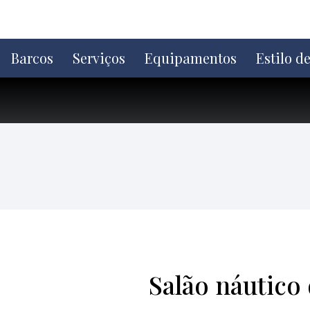
Ir
direto
para
o
Barcos
Serviços
Equipamentos
Estilo d
conteúdo
Salão náutico