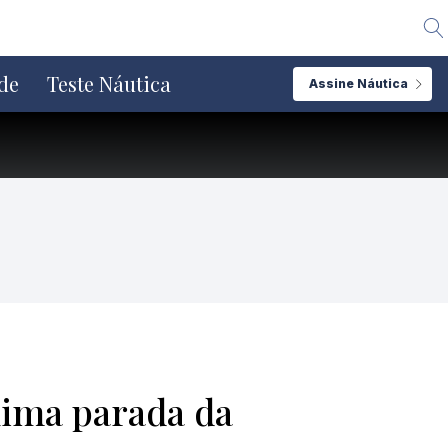
Alte
de
Teste Náutica
Assine Náutica
xima parada da