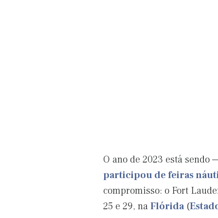
O ano de 2023 está sendo 
participou de feiras náu
compromisso: o Fort Lauderd
25 e 29, na
Flórida
(
Estad