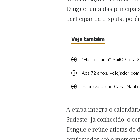
Dingue, uma das principai
participar da disputa, porém
Veja também
“Hall da fama”: SailGP terá 
Aos 72 anos, velejador com
Inscreva-se no Canal Náuti
A etapa integra o calendári
Sudeste. Já conhecido, o ce
Dingue e reúne atletas de d
confirmados até o momento