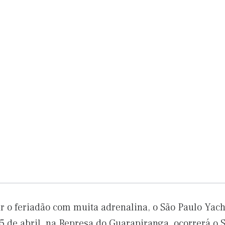
r o feriadão com muita adrenalina, o São Paulo Yac
 5 de abril, na Represa do Guarapiranga, ocorrerá o 