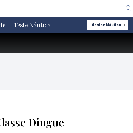
Alte
de
Teste Náutica
Assine Náutica
Classe Dingue