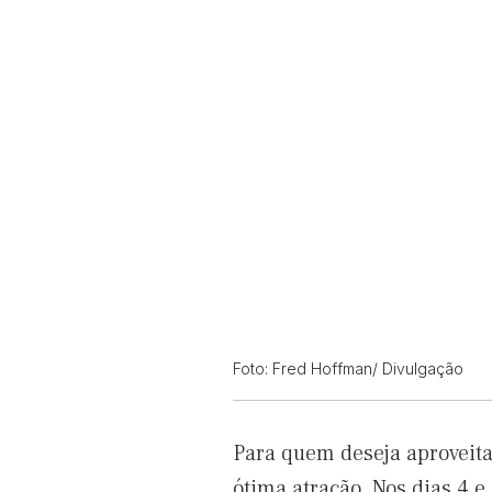
Foto: Fred Hoffman/ Divulgação
Para quem deseja aproveita
ótima atração. Nos dias 4 e