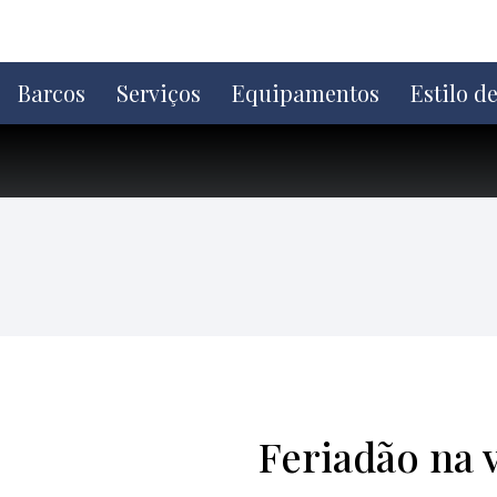
Ir
direto
para
o
Barcos
Serviços
Equipamentos
Estilo d
conteúdo
Feriadão na 