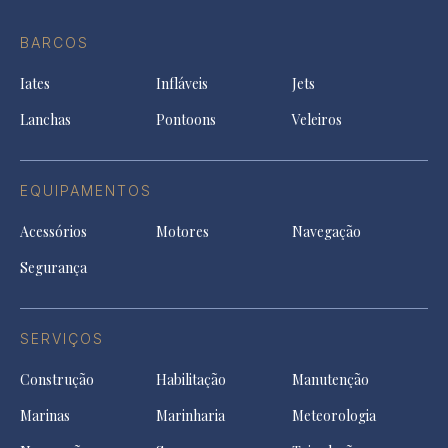
Ti
do
in
in
in
Facebook
a
a
a
BARCOS
in
new
new
ne
a
tab
tab
tab
Iates
Infláveis
Jets
new
tab
Lanchas
Pontoons
Veleiros
EQUIPAMENTOS
Acessórios
Motores
Navegação
Segurança
SERVIÇOS
Construção
Habilitação
Manutenção
Marinas
Marinharia
Meteorologia