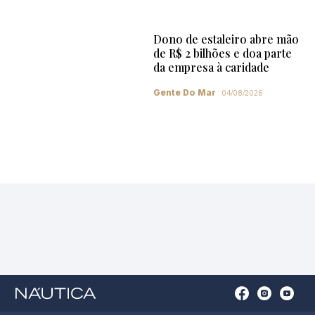
Dono de estaleiro abre mão
de R$ 2 bilhões e doa parte
da empresa à caridade
Gente Do Mar
04/08/2026
Open
Open
Open
Op
Conta
Instagram
YouTu