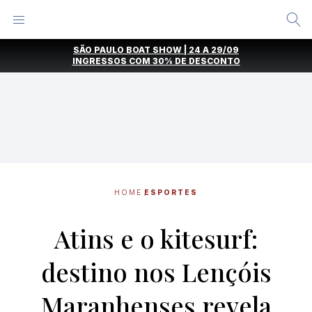
Alternar
Menu
Ir
SÃO PAULO BOAT SHOW | 24 A 29/09
direto
INGRESSOS COM
30% DE DESCONTO
para
o
conteúdo
HOME
ESPORTES
Atins e o kitesurf:
destino nos Lençóis
Maranhenses revela