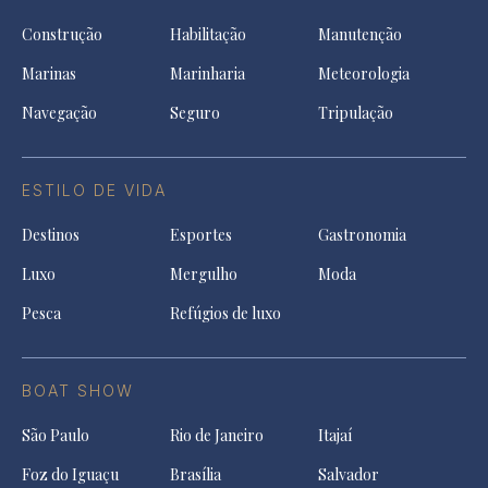
Construção
Habilitação
Manutenção
Marinas
Marinharia
Meteorologia
Navegação
Seguro
Tripulação
ESTILO DE VIDA
Destinos
Esportes
Gastronomia
Luxo
Mergulho
Moda
Pesca
Refúgios de luxo
BOAT SHOW
São Paulo
Rio de Janeiro
Itajaí
Foz do Iguaçu
Brasília
Salvador