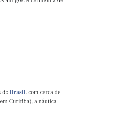
os amigos. A cerimônia de
s do
Brasil
, com cerca de
(em Curitiba), a náutica