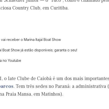
ar Schaedler Júnior — o “Tuco”, como é chamado pel
aciosa Country Club, em Curitiba.
 vai receber o Marina Itajaí Boat Show
aí Boat Show já estão disponíveis; garanta o seu!
ca no Youtube
1, o Iate Clube de Caiobá é um dos mais importante
barcos
. Tem três sedes no Paraná: a administrativa 
(na Praia Mansa, em Matinhos).