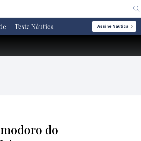
Alte
de
Teste Náutica
Assine Náutica
comodoro do