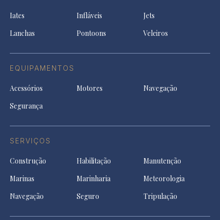
ne
a
tab
tab
tab
Iates
Infláveis
Jets
new
tab
Lanchas
Pontoons
Veleiros
EQUIPAMENTOS
Acessórios
Motores
Navegação
Segurança
SERVIÇOS
Construção
Habilitação
Manutenção
Marinas
Marinharia
Meteorologia
Navegação
Seguro
Tripulação