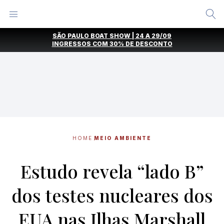
Alternar
Menu
Ir
SÃO PAULO BOAT SHOW | 24 A 29/09
direto
INGRESSOS COM
30% DE DESCONTO
para
o
conteúdo
HOME
MEIO AMBIENTE
Estudo revela “lado B”
dos testes nucleares dos
EUA nas Ilhas Marshall