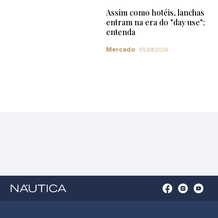
Assim como hotéis, lanchas
entram na era do "day use";
entenda
Mercado
05/08/2026
Open
Open
Open
Op
Conta
Instagram
YouTu
Ti
do
in
in
in