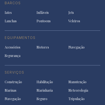
Facebook
a
a
a
BARCOS
in
new
new
ne
a
tab
tab
tab
Iates
Infláveis
Jets
new
tab
Lanchas
Pontoons
Veleiros
EQUIPAMENTOS
Acessórios
Motores
Navegação
Segurança
SERVIÇOS
Construção
Habilitação
Manutenção
Marinas
Marinharia
Meteorologia
Navegação
Seguro
Tripulação