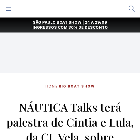
Alternar
Menu
Ir
SÃO PAULO BOAT SHOW | 24 A 29/09
direto
INGRESSOS COM
30% DE DESCONTO
para
o
conteúdo
HOME
RIO BOAT SHOW
NÁUTICA Talks terá
palestra de Cintia e Lula,
da CL Vela, sobre