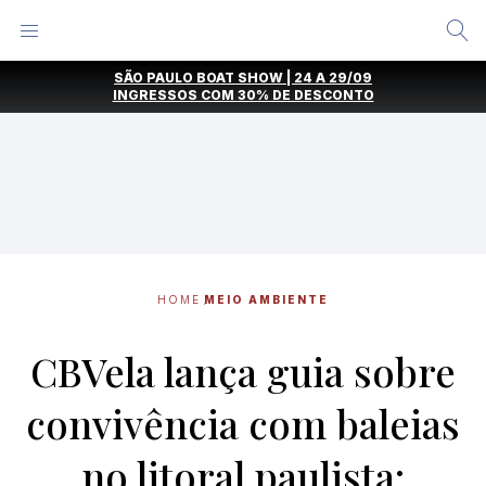
Alternar
Menu
Ir
SÃO PAULO BOAT SHOW | 24 A 29/09
direto
INGRESSOS COM
30% DE DESCONTO
para
o
conteúdo
HOME
MEIO AMBIENTE
CBVela lança guia sobre
convivência com baleias
no litoral paulista;