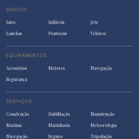
do
in
in
in
Facebook
a
a
a
BARCOS
in
new
new
ne
a
tab
tab
tab
Iates
Infláveis
Jets
new
tab
Lanchas
Pontoons
Veleiros
EQUIPAMENTOS
Acessórios
Motores
Navegação
Segurança
SERVIÇOS
Construção
Habilitação
Manutenção
Marinas
Marinharia
Meteorologia
Navegação
Seguro
Tripulação