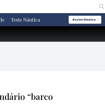
Alte
de
Teste Náutica
Assine Náutica
ndário “barco