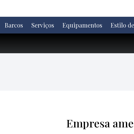
Ir
direto
para
o
Barcos
Serviços
Equipamentos
Estilo d
conteúdo
Empresa amer