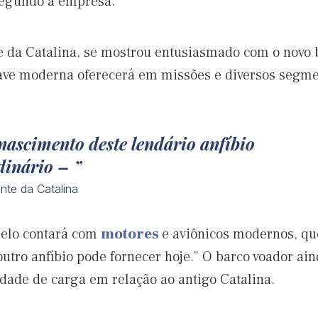
segundo a empresa.
 da Catalina, se mostrou entusiasmado com o novo b
ave moderna oferecerá em missões e diversos segm
enascimento deste lendário anfíbio
rdinário –
nte da Catalina
delo contará com
motores
e aviônicos modernos, q
tro anfíbio pode fornecer hoje.” O barco voador ain
idade de carga em relação ao antigo Catalina.