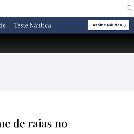
Alte
de
Teste Náutica
Assine Náutica
me de raias no