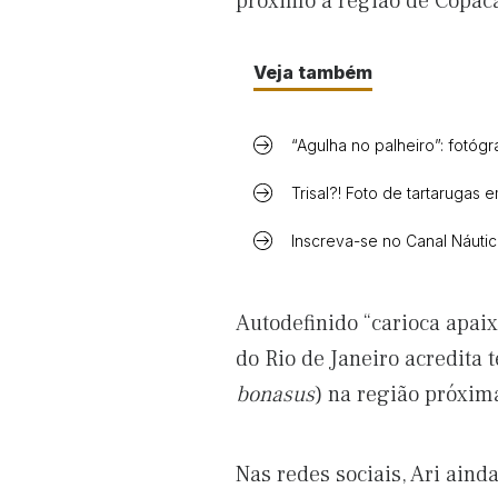
próximo à região de Copac
Veja também
“Agulha no palheiro”: fotógra
Trisal?! Foto de tartarugas 
Inscreva-se no Canal Náuti
Autodefinido “carioca apaix
do Rio de Janeiro acredita 
bonasus
) na região próxim
Nas redes sociais, Ari aind