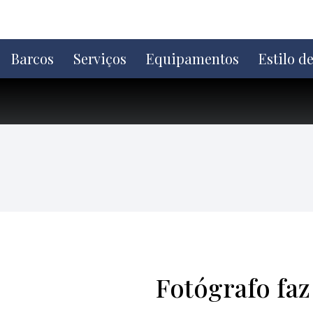
Ir
direto
para
o
Barcos
Serviços
Equipamentos
Estilo d
conteúdo
Fotógrafo faz