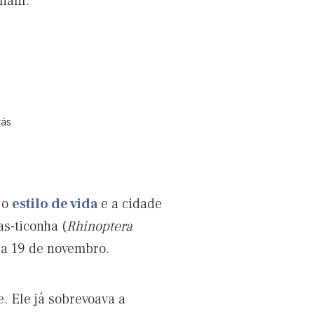
onam.
rás
 o
estilo de vida
e a cidade
s-ticonha (
Rhinoptera
ia 19 de novembro.
. Ele já sobrevoava a