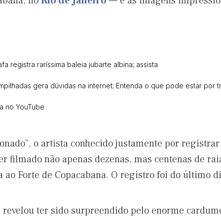
abana, no
Rio de Janeiro
— e as imagens impressi
fa registra raríssima baleia jubarte albina; assista
empilhadas gera dúvidas na internet; Entenda o que pode estar por t
ca no YouTube
onado”, o artista conhecido justamente por registrar
ter filmado não apenas dezenas, mas centenas de raia
a ao Forte de Copacabana. O registro foi do último d
a revelou ter sido surpreendido pelo enorme cardume