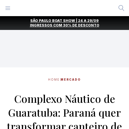
Alternar
Menu
Ir
SÃO PAULO BOAT SHOW | 24 A 29/09
direto
INGRESSOS COM
30% DE DESCONTO
para
o
conteúdo
HOME
MERCADO
Complexo Náutico de
Guaratuba: Paraná quer
transformar canteiro de