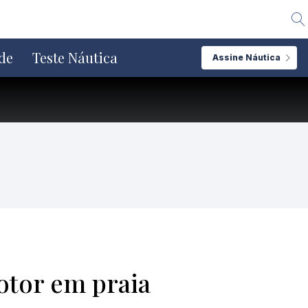
Alte
de
Teste Náutica
Assine Náutica
otor em praia