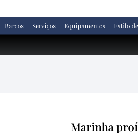
Ir
direto
para
o
Barcos
Serviços
Equipamentos
Estilo d
conteúdo
Marinha proí