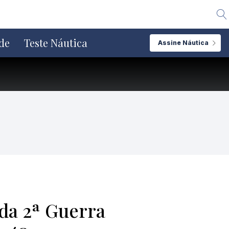
Alte
de
Teste Náutica
Assine Náutica
da 2ª Guerra