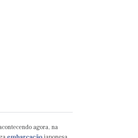
acontecendo agora, na
iga
embarcação
japonesa