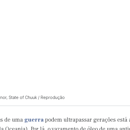
rnor, State of Chuuk / Reprodução
ios de uma
guerra
podem ultrapassar gerações está 
da Oceania). Por lá, o vazamento de óleo de uma ant