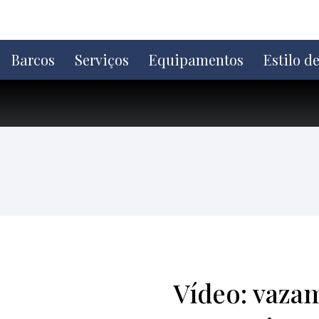
Ir
direto
para
o
Barcos
Serviços
Equipamentos
Estilo d
conteúdo
Vídeo: vaza