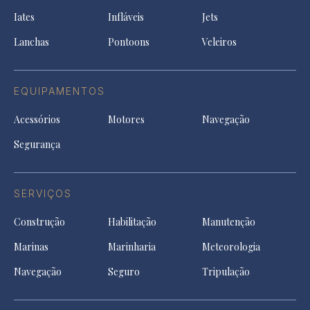
a
tab
tab
tab
Iates
Infláveis
Jets
new
tab
Lanchas
Pontoons
Veleiros
EQUIPAMENTOS
Acessórios
Motores
Navegação
Segurança
SERVIÇOS
Construção
Habilitação
Manutenção
Marinas
Marinharia
Meteorologia
Navegação
Seguro
Tripulação