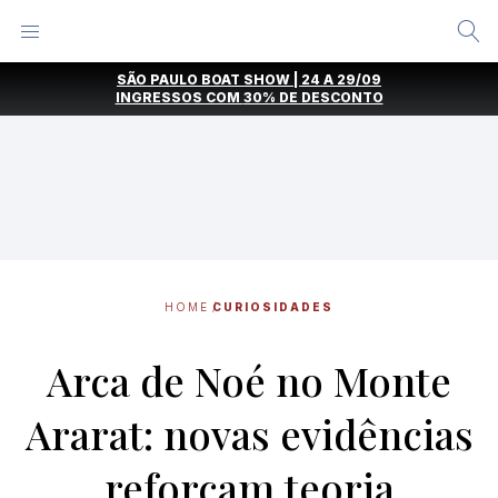
Alternar
Menu
Ir
SÃO PAULO BOAT SHOW | 24 A 29/09
direto
INGRESSOS COM
30% DE DESCONTO
para
o
conteúdo
HOME
CURIOSIDADES
Arca de Noé no Monte
Ararat: novas evidências
reforçam teoria