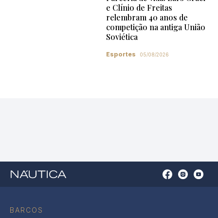
e Clínio de Freitas
relembram 40 anos de
competição na antiga União
Soviética
Esportes
05/08/2026
Open
Open
Open
Op
Conta
Instagram
YouTu
Ti
do
in
in
in
Facebook
a
a
a
BARCOS
in
new
new
ne