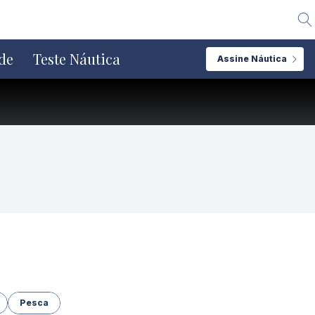
Alte
de
Teste Náutica
Assine Náutica
Pesca