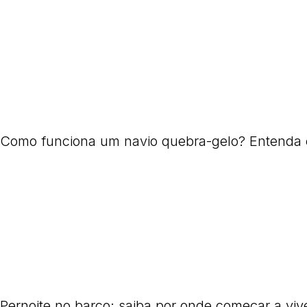
Como funciona um navio quebra-gelo? Entenda
Pernoite no barco: saiba por onde começar a viv