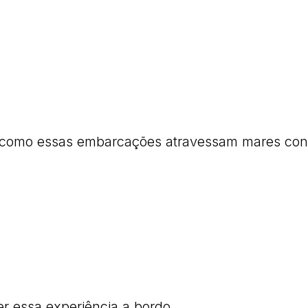
 como essas embarcações atravessam mares con
er essa experiência a bordo