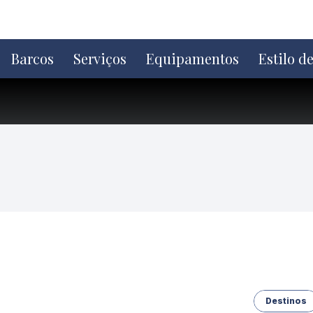
Ir
direto
para
o
Barcos
Serviços
Equipamentos
Estilo d
conteúdo
Destinos