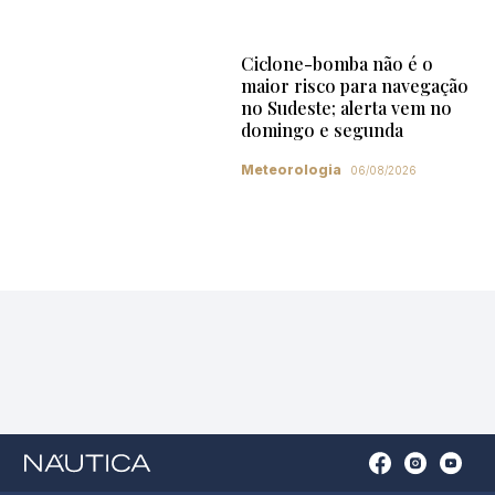
Ciclone-bomba não é o
maior risco para navegação
no Sudeste; alerta vem no
domingo e segunda
Meteorologia
06/08/2026
Open
Open
Open
Op
Conta
Instagram
YouTu