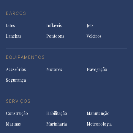
Ti
do
in
in
in
Facebook
a
a
a
BARCOS
in
new
new
ne
a
tab
tab
tab
Iates
Infláveis
Jets
new
tab
Lanchas
Pontoons
Veleiros
EQUIPAMENTOS
Acessórios
Motores
Navegação
Segurança
SERVIÇOS
Construção
Habilitação
Manutenção
Marinas
Marinharia
Meteorologia