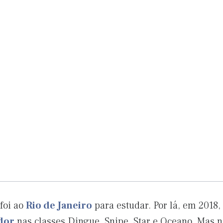
foi ao
Rio de Janeiro
para estudar. Por lá, em 2018,
dor
nas classes Dingue, Snipe, Star e Oceano. Mas n