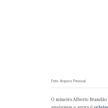
Foto: Arquivo Pessoal
O mineiro Alberto Brandão 
apaixonou e agora é
veleja