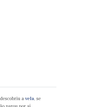
 descobriu a
vela
, se
ão parou por aí.