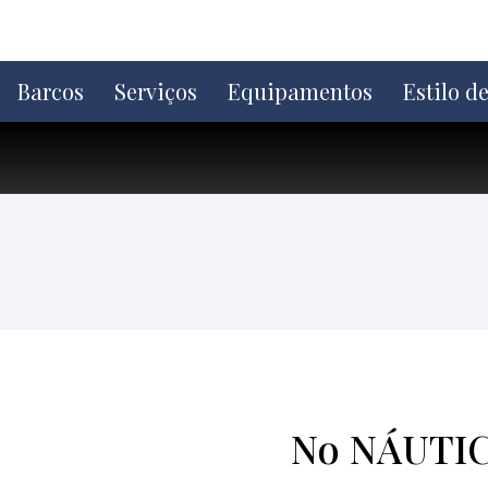
Ir
direto
para
o
Barcos
Serviços
Equipamentos
Estilo d
conteúdo
No NÁUTICA